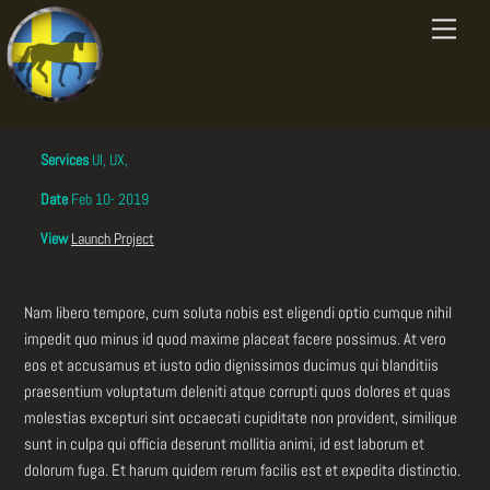
Skip
Mock Up
/
UI
/
UX
Menu
to
Android Gaming Platform
content
Client
Cuckoo
Services
UI, UX,
Date
Feb 10- 2019
View
Launch Project
Nam libero tempore, cum soluta nobis est eligendi optio cumque nihil
impedit quo minus id quod maxime placeat facere possimus. At vero
eos et accusamus et iusto odio dignissimos ducimus qui blanditiis
praesentium voluptatum deleniti atque corrupti quos dolores et quas
molestias excepturi sint occaecati cupiditate non provident, similique
sunt in culpa qui officia deserunt mollitia animi, id est laborum et
dolorum fuga. Et harum quidem rerum facilis est et expedita distinctio.