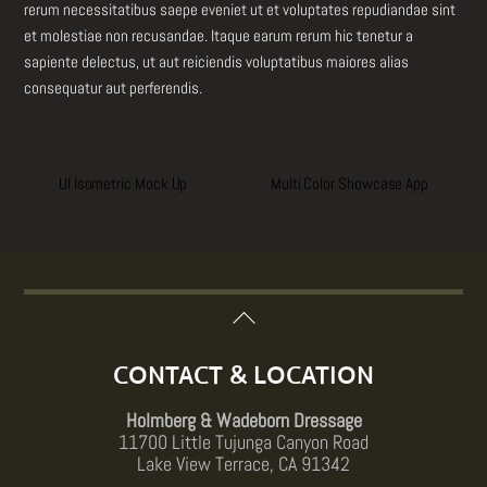
rerum necessitatibus saepe eveniet ut et voluptates repudiandae sint
et molestiae non recusandae. Itaque earum rerum hic tenetur a
sapiente delectus, ut aut reiciendis voluptatibus maiores alias
consequatur aut perferendis.
UI Isometric Mock Up
Multi Color Showcase App
Back
To
Top
CONTACT & LOCATION
Holmberg & Wadeborn Dressage
11700 Little Tujunga Canyon Road
Lake View Terrace, CA 91342