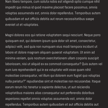
Nam libero tempore, cum soluta nobis est eligendi optio cumque nihil
impedit quo minus id quod maxime placeat facere possimus, omnis
voluptas assumenda est, omnis dolor repellendus. Temporibus autem
quibusdam et aut officiis debitis aut rerum necessitatibus saepe
eveniet ut et voluptates.
Magni dolores eos qui ratione voluptatem sequi nesciunt. Neque porro
quisquam est, qui dolorem ipsum quia dolor sit amet, consectetur,
adipisci velit, sed quia non numquam eius modi tempora incidunt ut
labore et dolore magnam aliquam quaerat voluptatem. Ut enim ad
minima veniam, quis nostrum exercitationem ullam corporis suscipit
laboriosam, nisi ut aliquid ex ea commodi consequatur? Quis autem vel
eum iure reprehenderit qui in ea voluptate velit esse quam nihil
molestiae consequatur, vel illum qui dolorem eum fugiat quo voluptas
nulla pariatur?” repudiandae sint et molestiae non recusandae. Itaque
earum rerum hic tenetur a sapiente delectus, ut aut reiciendis
voluptatibus maiores alias consequatur aut perferendis doloribus
asperiores repellat omnis voluptas assumenda est, omnis dolor
repellendus. Temporibus autem quibusdam et aut officiis debitis aut